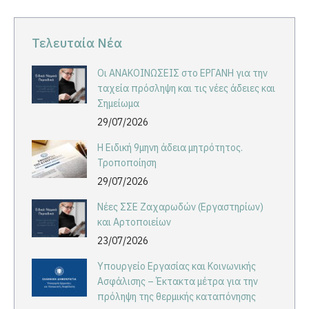
Facebook
LinkedIn
X
Τελευταία Νέα
Οι ΑΝΑΚΟΙΝΩΣΕΙΣ στο ΕΡΓΑΝΗ για την
ταχεία πρόσληψη και τις νέες άδειες και
Σημείωμα
29/07/2026
Η Ειδική 9μηνη άδεια μητρότητος.
Τροποποίηση
29/07/2026
Νέες ΣΣΕ Ζαχαρωδών (Εργαστηρίων)
και Αρτοποιείων
23/07/2026
Υπουργείο Εργασίας και Κοινωνικής
Ασφάλισης – Έκτακτα μέτρα για την
πρόληψη της θερμικής καταπόνησης