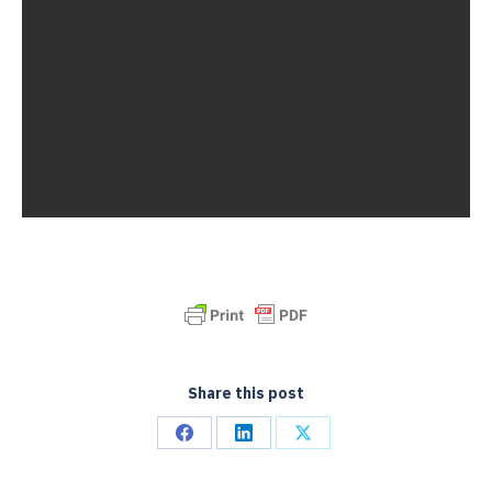
Share this post
Share
Share
Share
on
on
on