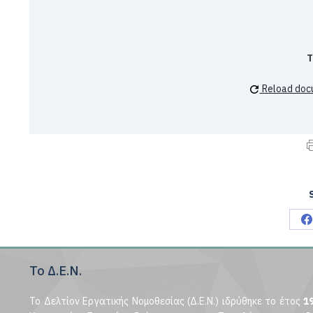
T
Reload doc
S
o
Το Δ.Ε.Ν.
F
Το Δελτίον Εργατικής Νομοθεσίας (Δ.Ε.Ν.) ιδρύθηκε το έτος
1