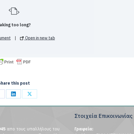
aking too long?
ument
|
Open in new tab
Share this post
hare
Share
Share
n
on
on
Στοιχεία Επικοινωνίας
acebook
LinkedIn
X
945
απο τους υπαλλήλους του
Γραφεία: