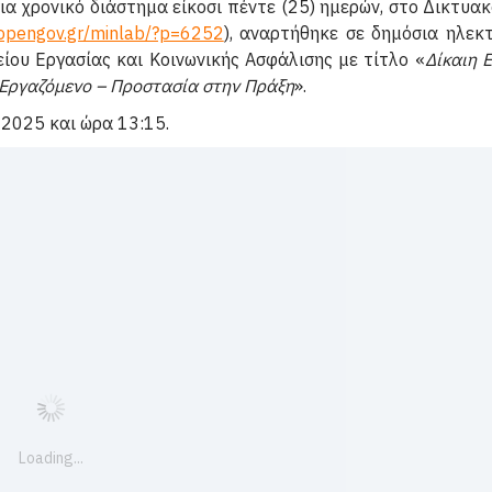
ια χρονικό διάστημα είκοσι πέντε (25) ημερών, στο Δικτυα
.opengov.gr/minlab/?p=6252
), αναρτήθηκε σε δημόσια ηλεκ
ίου Εργασίας και Κοινωνικής Ασφάλισης με τίτλο «
Δίκαιη 
 Εργαζόμενο – Προστασία στην Πράξη
».
2025 και ώρα 13:15.
Loading...