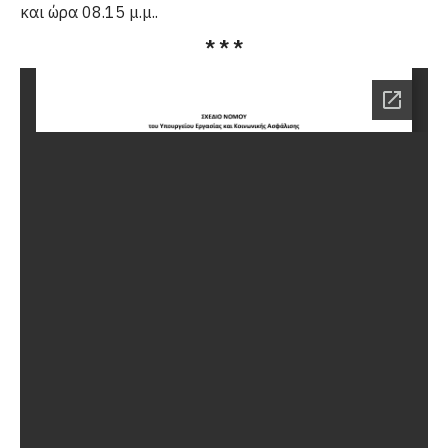
και ώρα 08.15 μ.μ..
* * *