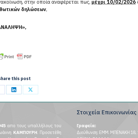
ακοίνωση, στην οποία αναφέρεται πως,
μέχρι 10/02/2026
ρθωτικών δηλώσεων
,
ΠΑΝΑΛΗΨΗ»,
Share this post
hare
Share
Share
n
on
on
Στοιχεία Επικοινωνίας
acebook
LinkedIn
X
945
απο τους υπαλλήλους του
Γραφεία:
ωάννη
ΚΑΜΠΟΥΡΗ
. Προσετέθη
Διεύθυνση: ΕΜΜ. ΜΠΕΝΑΚΗ 18, 