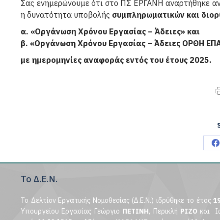
Σας ενημερώνουμε ότι στο ΠΣ ΕΡΓΑΝΗ αναρτήθηκε αν
η δυνατότητα υποβολής
συμπληρωματικών και διο
α. «Οργάνωση Χρόνου Εργασίας – Άδειες» και
β. «Οργάνωση Χρόνου Εργασίας – Άδειες ΟΡΘΗ Ε
με ημερομηνίες αναφοράς εντός του έτους 2025.
S
o
Το Δ.Ε.Ν.
F
Το Δελτίον Εργατικής Νομοθεσίας (Δ.Ε.Ν.) ιδρύθηκε το έτος
1
Υπουργείου Εργασίας Γεώργιο
ΠΕΤΙΝΗ
, Περικλή
ΡΙΖΟ
και Ι