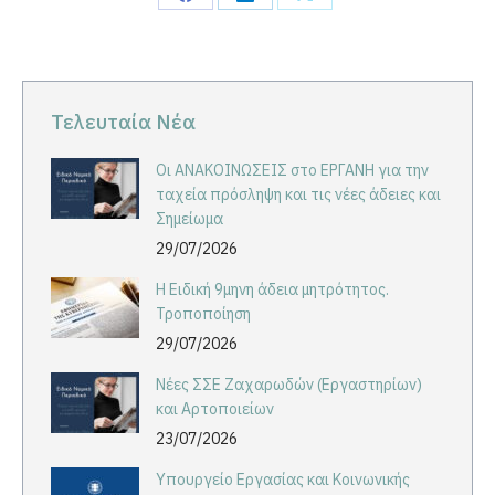
Share
Share
Share
on
on
on
Facebook
LinkedIn
X
Τελευταία Νέα
Οι ΑΝΑΚΟΙΝΩΣΕΙΣ στο ΕΡΓΑΝΗ για την
ταχεία πρόσληψη και τις νέες άδειες και
Σημείωμα
29/07/2026
Η Ειδική 9μηνη άδεια μητρότητος.
Τροποποίηση
29/07/2026
Νέες ΣΣΕ Ζαχαρωδών (Εργαστηρίων)
και Αρτοποιείων
23/07/2026
Υπουργείο Εργασίας και Κοινωνικής