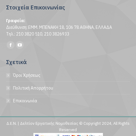
Στοιχεία Επικοινωνίας
Γραφεία:
Διεύθυνση: ΕΜΜ. ΜΠΕΝΑΚΗ 18, 106 78 ΑΘΗΝΑ, ΕΛΛΑΔΑ
Τηλ.: 210 3820 510, 210 3826933
Find us on:
Facebook
YouTube
page
page
Σχετικά
opens
opens
in
in
Όροι Χρήσεως
new
new
window
window
Πολιτική Απορρήτου
Επικοινωνία
Δ.Ε.Ν. | Δελτίον Εργατικής Νομοθεσίας © Copyright 2024, All Rights
Reserved