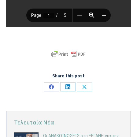
Share this post
Share
Share
Share
on
on
on
Facebook
LinkedIn
X
Τελευταία Νέα
Οι ΑΝΑΚΟΙΝΩΣΕΙΣ στο ΕΡΓΑΝΗ για την