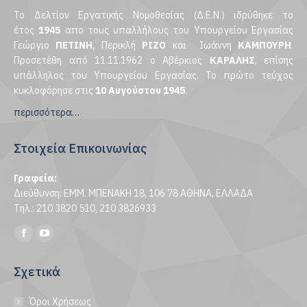
Το Δελτίον Εργατικής Νομοθεσίας (Δ.Ε.Ν.) ιδρύθηκε το
έτος
1945
απο τους υπαλλήλους του Υπουργείου Εργασίας
Γεώργιο
ΠΕΤΙΝΗ
, Περικλή
ΡΙΖΟ
και Ιωάννη
ΚΑΜΠΟΥΡΗ
.
Προσετέθη από 11.11.1962 ο Αβέρκιος
ΚΑΡΑΛΗΣ
, επίσης
υπάλληλος του Υπουργείου Εργασίας. Το πρώτο τεύχος
κυκλοφόρησε στις
10 Αυγούστου 1945
.
περισσότερα…
Στοιχεία Επικοινωνίας
Γραφεία:
Διεύθυνση: ΕΜΜ. ΜΠΕΝΑΚΗ 18, 106 78 ΑΘΗΝΑ, ΕΛΛΑΔΑ
Τηλ.: 210 3820 510, 210 3826933
Find us on:
Facebook
YouTube
page
page
Σχετικά
opens
opens
in
in
Όροι Χρήσεως