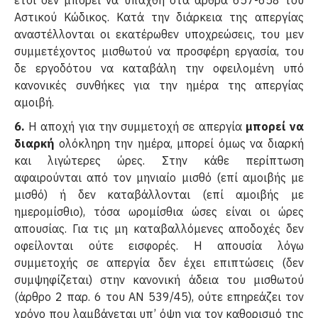
Αστικού Κώδικος. Κατά την διάρκεια της απεργίας
αναστέλλονται οι εκατέρωθεν υποχρεώσεις, του μεν
συμμετέχοντος μισθωτού να προσφέρη εργασία, του
δε εργοδότου να καταβάλη την οφειλομένη υπό
κανονικές συνθήκες για την ημέρα της απεργίας
αμοιβή.
6.
Η αποχή για την συμμετοχή σε απεργία
μπορεί να
διαρκή
ολόκληρη την ημέρα, μπορεί όμως να διαρκή
και λιγώτερες ώρες. Στην κάθε περίπτωση
αφαιρούνται από τον μηνιαίο μισθό (επί αμοιβής με
μισθό) ή δεν καταβάλλονται (επί αμοιβής με
ημερομίσθιο), τόσα ωρομίσθια ώσες είναι οι ώρες
απουσίας. Για τις μη καταβαλλόμενες αποδοχές δεν
οφείλονται ούτε εισφορές. Η απουσία λόγω
συμμετοχής σε απεργία δεν έχει επιπτώσεις (δεν
συμψηφίζεται) στην κανονική άδεια του μισθωτού
(άρθρο 2 παρ. 6 του ΑΝ 539/45), ούτε επηρεάζει τον
χρόνο που λαμβάνεται υπ’ όψη για τον καθορισμό της