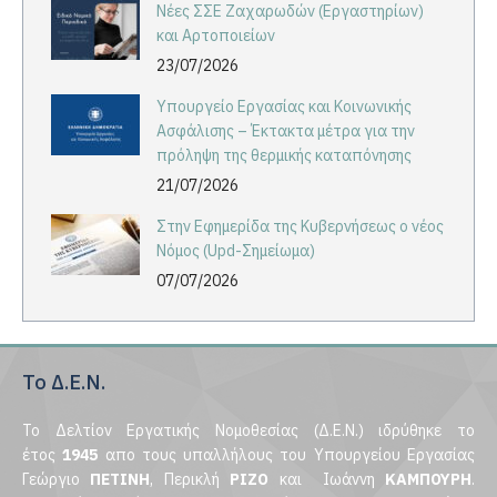
Νέες ΣΣΕ Ζαχαρωδών (Εργαστηρίων)
και Αρτοποιείων
23/07/2026
Υπουργείο Εργασίας και Κοινωνικής
Ασφάλισης – Έκτακτα μέτρα για την
πρόληψη της θερμικής καταπόνησης
21/07/2026
Στην Εφημερίδα της Κυβερνήσεως ο νέος
Νόμος (Upd-Σημείωμα)
07/07/2026
Το Δ.Ε.Ν.
Το Δελτίον Εργατικής Νομοθεσίας (Δ.Ε.Ν.) ιδρύθηκε το
έτος
1945
απο τους υπαλλήλους του Υπουργείου Εργασίας
Γεώργιο
ΠΕΤΙΝΗ
, Περικλή
ΡΙΖΟ
και Ιωάννη
ΚΑΜΠΟΥΡΗ
.