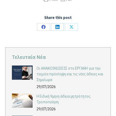
Share this post
Share
Share
Share
on
on
on
Facebook
LinkedIn
X
Τελευταία Νέα
Οι ΑΝΑΚΟΙΝΩΣΕΙΣ στο ΕΡΓΑΝΗ για την
ταχεία πρόσληψη και τις νέες άδειες και
Σημείωμα
29/07/2026
Η Ειδική 9μηνη άδεια μητρότητος.
Τροποποίηση
29/07/2026