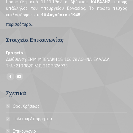
Προσετέθη από 11.11.1962 ο Αβέρκιος
ΚΑΡΑΛΗΣ
, επίσης
υπάλληλος του Υπουργείου Εργασίας. Το πρώτο τεύχος
κυκλοφόρησε στις
10 Αυγούστου 1945
.
περισσότερα…
Στοιχεία Επικοινωνίας
Γραφεία:
Διεύθυνση: ΕΜΜ. ΜΠΕΝΑΚΗ 18, 106 78 ΑΘΗΝΑ, ΕΛΛΑΔΑ
Τηλ.: 210 3820 510, 210 3826933
Find us on:
Facebook
YouTube
page
page
Σχετικά
opens
opens
in
in
Όροι Χρήσεως
new
new
window
window
Πολιτική Απορρήτου
Επικοινωνία