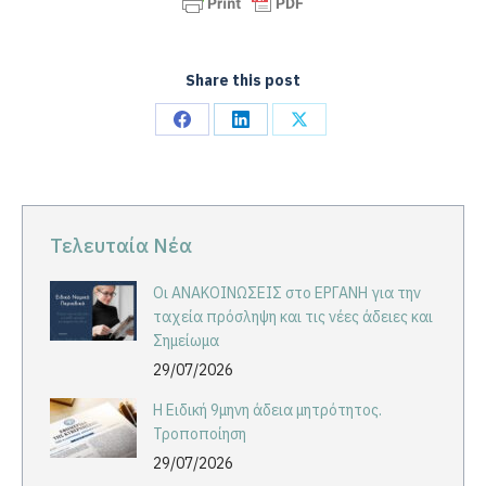
Share this post
Share
Share
Share
on
on
on
Facebook
LinkedIn
X
Τελευταία Νέα
Οι ΑΝΑΚΟΙΝΩΣΕΙΣ στο ΕΡΓΑΝΗ για την
ταχεία πρόσληψη και τις νέες άδειες και
Σημείωμα
29/07/2026
Η Ειδική 9μηνη άδεια μητρότητος.
Τροποποίηση
29/07/2026