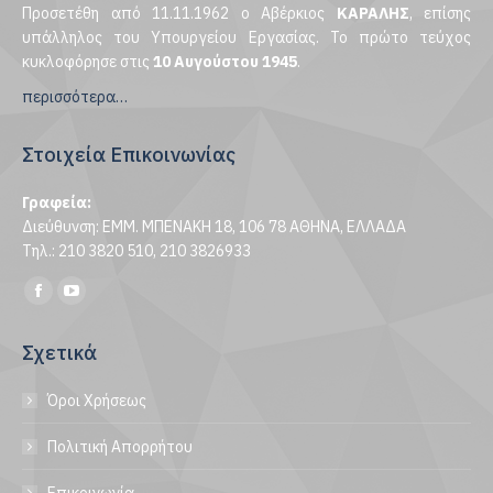
Προσετέθη από 11.11.1962 ο Αβέρκιος
ΚΑΡΑΛΗΣ
, επίσης
υπάλληλος του Υπουργείου Εργασίας. Το πρώτο τεύχος
κυκλοφόρησε στις
10 Αυγούστου 1945
.
περισσότερα…
Στοιχεία Επικοινωνίας
Γραφεία:
Διεύθυνση: ΕΜΜ. ΜΠΕΝΑΚΗ 18, 106 78 ΑΘΗΝΑ, ΕΛΛΑΔΑ
Τηλ.: 210 3820 510, 210 3826933
Find us on:
Facebook
YouTube
page
page
Σχετικά
opens
opens
in
in
Όροι Χρήσεως
new
new
window
window
Πολιτική Απορρήτου