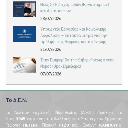
Νέες ΣΣΕ Ζαχαρωδών (Εργαστηρίων)
και Αρτοποιείων
23/07/2026
Υπουργείο Εργασίας και Κοινωνικής
Ασφάλισης – Έκτακτα μέτρα για την
πρόληψη της θερμικής καταπόνησης
21/07/2026
Στην Εφημερίδα της Κυβερνήσεως ο νέος
Νόμος (Upd-Σημείωμα)
07/07/2026
Το Δ.Ε.Ν.
Το Δελτίον Εργατικής Νομοθεσίας (Δ.Ε.Ν.) ιδρύθηκε το
έτος
1945
απο τους υπαλλήλους του Υπουργείου Εργασίας
Γεώργιο
ΠΕΤΙΝΗ
, Περικλή
ΡΙΖΟ
και Ιωάννη
ΚΑΜΠΟΥΡΗ
.