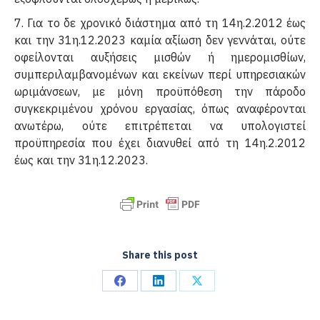
7. Για το δε χρονικό διάστημα από τη 14η.2.2012 έως
και την 31η.12.2023 καμία αξίωση δεν γεννάται, ούτε
οφείλονται αυξήσεις μισθών ή ημερομισθίων,
συμπεριλαμβανομένων και εκείνων περί υπηρεσιακών
ωριμάνσεων, με μόνη προϋπόθεση την πάροδο
συγκεκριμένου χρόνου εργασίας, όπως αναφέρονται
ανωτέρω, ούτε επιτρέπεται να υπολογιστεί
προϋπηρεσία που έχει διανυθεί από τη 14η.2.2012
έως και την 31η.12.2023.
Share this post
Share
Share
Share
on
on
on