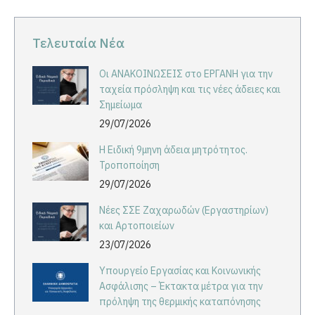
Facebook
LinkedIn
X
Τελευταία Νέα
Οι ΑΝΑΚΟΙΝΩΣΕΙΣ στο ΕΡΓΑΝΗ για την
ταχεία πρόσληψη και τις νέες άδειες και
Σημείωμα
29/07/2026
Η Ειδική 9μηνη άδεια μητρότητος.
Τροποποίηση
29/07/2026
Νέες ΣΣΕ Ζαχαρωδών (Εργαστηρίων)
και Αρτοποιείων
23/07/2026
Υπουργείο Εργασίας και Κοινωνικής
Ασφάλισης – Έκτακτα μέτρα για την
πρόληψη της θερμικής καταπόνησης