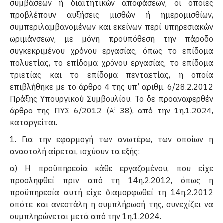
συμβάσεων ή διαιτητικών αποφάσεων, οι οποίες
προβλέπουν αυξήσεις μισθών ή ημερομισθίων,
συμπεριλαμβανομένων και εκείνων περί υπηρεσιακών
ωριμάνσεων, με μόνη προϋπόθεση την πάροδο
συγκεκριμένου χρόνου εργασίας, όπως το επίδομα
πολυετίας, το επίδομα χρόνου εργασίας, το επίδομα
τριετίας και το επίδομα πενταετίας, η οποία
επιβλήθηκε με το άρθρο 4 της υπ’ αριθμ. 6/28.2.2012
Πράξης Υπουργικού Συμβουλίου. Το δε προαναφερθέν
άρθρο της ΠΥΣ 6/2012 (Α’ 38), από την 1η.1.2024,
καταργείται.
1. Για την εφαρμογή των ανωτέρω, των οποίων η
αναστολή αίρεται, ισχύουν τα εξής:
α) Η προϋπηρεσία κάθε εργαζομένου, που είχε
προσληφθεί πριν από τη 14η.2.2012, όπως η
προϋπηρεσία αυτή είχε διαμορφωθεί τη 14η.2.2012
οπότε και ανεστάλη η συμπλήρωσή της, συνεχίζει να
συμπληρώνεται μετά από την 1η.1.2024.