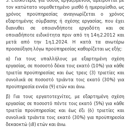
3. Ειδικότερα, για όσους εργαζόμενους αμείβονται με
τον κατώτατο νομοθετημένο μισθό ή ημερομίσθιο, ως
χρόνος προϋπηρεσίας αναγνωρίζεται ο χρόνος
εξαρτημένης σύμβασης ή σχέσης εργασίας, που έχει
διανυθει σε οποιονδήποτε εργοδότη και σε
οποιαδήποτε ειδικότητα πριν από τη 14η.2.2012 και
μετά από την 1η.1.2024. Η κατά τα ανωτέρω
προσαύξηση λόγω προϋπηρεσίας καθορίζεται ως εξής:
α) Για τους υπαλλήλους με εξαρτημένη σχέση
εργασίας, σε ποσοστό δέκα τοις εκατό (10%) για κάθε
τριετία προϋπηρεσίας και έως τρεις (3) τριετίες και
συνολικά σε ποσοστό τριάντα τοις εκατό (30%) για
προϋπηρεσία εννέα (9) ετών και άνω.
β) Για τους εργατοτεχνίτες, με εξαρτημένη σχέση
εργασίας σε ποσοστό πέντε τοις εκατό (5%) για κάθε
τριετία προϋπηρεσίας και έως έξι (6) τριετίες και
συνολικά τριάντα τοις εκατό (30%) για προϋπηρεσία
δεκαοκτώ (ι8) ετών και άνω.