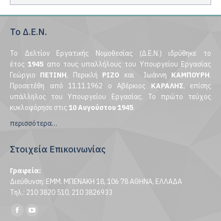
Το Δ.Ε.Ν.
Το Δελτίον Εργατικής Νομοθεσίας (Δ.Ε.Ν.) ιδρύθηκε το
έτος
1945
απο τους υπαλλήλους του Υπουργείου Εργασίας
Γεώργιο
ΠΕΤΙΝΗ
, Περικλή
ΡΙΖΟ
και Ιωάννη
ΚΑΜΠΟΥΡΗ
.
Προσετέθη από 11.11.1962 ο Αβέρκιος
ΚΑΡΑΛΗΣ
, επίσης
υπάλληλος του Υπουργείου Εργασίας. Το πρώτο τεύχος
κυκλοφόρησε στις
10 Αυγούστου 1945
.
περισσότερα…
Στοιχεία Επικοινωνίας
Γραφεία:
Διεύθυνση: ΕΜΜ. ΜΠΕΝΑΚΗ 18, 106 78 ΑΘΗΝΑ, ΕΛΛΑΔΑ
Τηλ.: 210 3820 510, 210 3826933
Find us on:
Facebook
YouTube