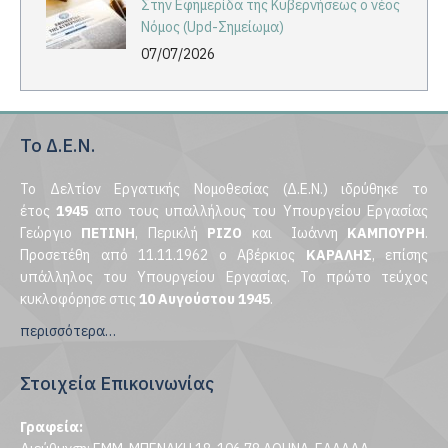
Στην Εφημερίδα της Κυβερνήσεως ο νέος
Νόμος (Upd-Σημείωμα)
07/07/2026
Το Δ.Ε.Ν.
Το Δελτίον Εργατικής Νομοθεσίας (Δ.Ε.Ν.) ιδρύθηκε το
έτος
1945
απο τους υπαλλήλους του Υπουργείου Εργασίας
Γεώργιο
ΠΕΤΙΝΗ
, Περικλή
ΡΙΖΟ
και Ιωάννη
ΚΑΜΠΟΥΡΗ
.
Προσετέθη από 11.11.1962 ο Αβέρκιος
ΚΑΡΑΛΗΣ
, επίσης
υπάλληλος του Υπουργείου Εργασίας. Το πρώτο τεύχος
κυκλοφόρησε στις
10 Αυγούστου 1945
.
περισσότερα…
Στοιχεία Επικοινωνίας
Γραφεία: