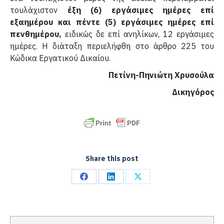
τουλάχιστον
έξη (6) εργάσιμες ημέρες επί
εξαημέρου και πέντε (5) εργάσιμες ημέρες επί
πενθημέρου,
ειδικώς δε επί ανηλίκων, 12 εργάσιμες
ημέρες. Η διάταξη περιελήφθη στο άρθρο 225 του
Κώδικα Εργατικού Δικαίου.
Πετίνη-Πηνιώτη Χρυσούλα
Δικηγόρος
Share this post
Share
Share
Share
on
on
on
Facebook
LinkedIn
X