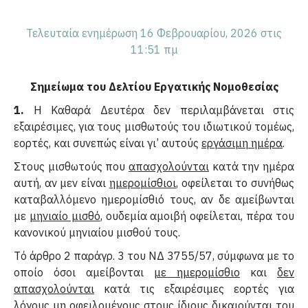
Τελευταία ενημέρωση 16 Φεβρουαρίου, 2026 στις
11:51 πμ
Σημείωμα του Δελτίου Εργατικής Νομοθεσίας
1.
Η Kαθαρά Δευτέρα δεν περιλαμβάνεται στις
εξαιρέσιμες, για τους μισθωτούς του ιδιωτικού τομέως,
εορτές, και συνεπώς είναι γι’ αυτούς
εργάσιμη ημέρα
.
Στους μισθωτούς που
απασχολούνται
κατά την ημέρα
αυτή, αν μεν είναι
ημερομίσθιοι
, οφείλεται το συνήθως
καταβαλλόμενο ημερομίσθιό τους, αν δε αμείβωνται
με
μηνιαίο μισθό
, ουδεμία αμοιβή οφείλεται, πέρα του
κανονικού μηνιαίου μισθού τους.
Tό άρθρο 2 παράγρ. 3 του NΔ 3755/57, σύμφωνα με το
οποίο όσοι αμείβονται
με ημερομίσθιο
και
δεν
απασχολούνται
κατά τις εξαιρέσιμες εορτές για
λόγους μη οφειλομένους στους ίδιους δικαιούνται του