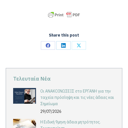
Share this post
Share
Share
Share
on
on
on
Facebook
LinkedIn
X
Τελευταία Νέα
Οι ΑΝΑΚΟΙΝΩΣΕΙΣ στο ΕΡΓΑΝΗ για την
ταχεία πρόσληψη και τις νέες άδειες και
Σημείωμα
29/07/2026
Η Ειδική 9μηνη άδεια μητρότητος.