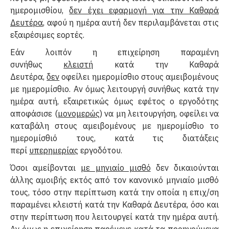
ημερομισθίου,
δεν έχει εφαρμογή για την
K
αθαρά
Δευτέρα
, αφού η ημέρα αυτή δεν περιλαμβάνεται στις
εξαιρέσιμες εορτές.
Εάν λοιπόν η επιχείρηση παραμένη
συνήθως
κλειστή
κατά την Kαθαρά
Δευτέρα,
δεν
οφείλει ημερομίσθιο στους αμειβομένους
με ημερομίσθιο. Αν όμως λειτουργή συνήθως κατά την
ημέρα αυτή, εξαιρετικώς όμως εφέτος ο εργοδότης
αποφάσισε (
μονομερώς
) να μη λειτουργήση, οφείλει να
καταβάλη στους αμειβομένους με ημερομίσθιο το
ημερομίσθιό τους, κατά τις διατάξεις
περί
υπερημερίας
εργοδότου.
Όσοι αμείβονται
με μηνιαίο μισθό
δεν δικαιούνται
άλλης αμοιβής εκτός από τον κανονικό μηνιαίο μισθό
τους, τόσο στην περίπτωση κατά την οποία η επιχ/ση
παραμένει κλειστή κατά την Kαθαρά Δευτέρα, όσο και
στην περίπτωση που λειτουργεί κατά την ημέρα αυτή.
Αν όμως η επιχείρηση παρέμενε κατά τα προηγούμενα