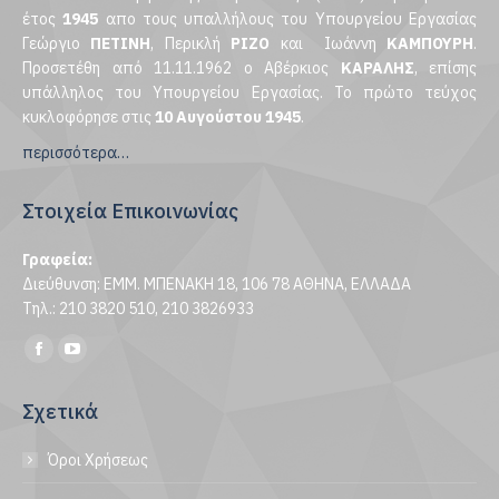
έτος
1945
απο τους υπαλλήλους του Υπουργείου Εργασίας
Γεώργιο
ΠΕΤΙΝΗ
, Περικλή
ΡΙΖΟ
και Ιωάννη
ΚΑΜΠΟΥΡΗ
.
Προσετέθη από 11.11.1962 ο Αβέρκιος
ΚΑΡΑΛΗΣ
, επίσης
υπάλληλος του Υπουργείου Εργασίας. Το πρώτο τεύχος
κυκλοφόρησε στις
10 Αυγούστου 1945
.
περισσότερα…
Στοιχεία Επικοινωνίας
Γραφεία:
Διεύθυνση: ΕΜΜ. ΜΠΕΝΑΚΗ 18, 106 78 ΑΘΗΝΑ, ΕΛΛΑΔΑ
Τηλ.: 210 3820 510, 210 3826933
Find us on:
Facebook
YouTube
page
page
Σχετικά
opens
opens
in
in
Όροι Χρήσεως
new
new