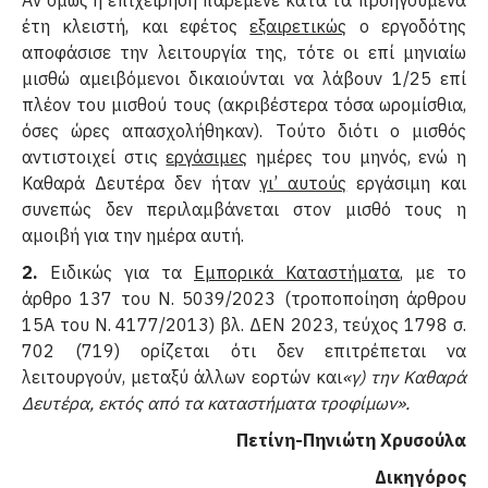
έτη κλειστή, και εφέτος
εξαιρετικώς
ο εργοδότης
αποφάσισε την λειτουργία της, τότε οι επί μηνιαίω
μισθώ αμειβόμενοι δικαιούνται να λάβουν 1/25 επί
πλέον του μισθού τους (ακριβέστερα τόσα ωρομίσθια,
όσες ώρες απασχολήθηκαν). Tούτο διότι ο μισθός
αντιστοιχεί στις
εργάσιμες
ημέρες του μηνός, ενώ η
Kαθαρά Δευτέρα δεν ήταν
γι’ αυτούς
εργάσιμη και
συνεπώς δεν περιλαμβάνεται στον μισθό τους η
αμοιβή για την ημέρα αυτή.
2.
Ειδικώς για τα
Εμπορικά Καταστήματα
, με το
άρθρο 137 του Ν. 5039/2023 (τροποποίηση άρθρου
15Α του Ν. 4177/2013) βλ. ΔΕΝ 2023, τεύχος 1798 σ.
702 (719) ορίζεται ότι δεν επιτρέπεται να
λειτουργούν, μεταξύ άλλων εορτών και
«γ) την Καθαρά
Δευτέρα, εκτός από τα καταστήματα τροφίμων».
Πετίνη-Πηνιώτη Χρυσούλα
Δικηγόρος