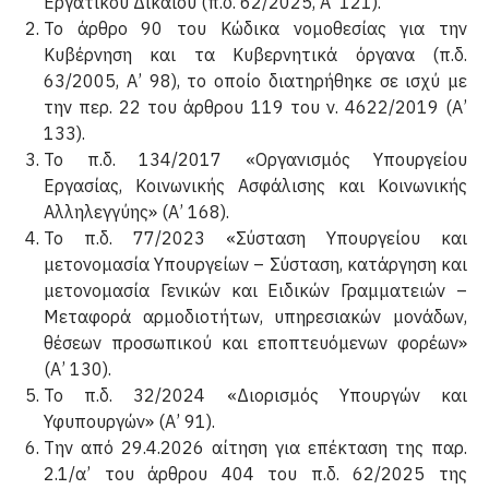
Εργατικού Δικαίου (π.δ. 62/2025, Α’ 121).
Το άρθρο 90 του Κώδικα νομοθεσίας για την
Κυβέρνηση και τα Κυβερνητικά όργανα (π.δ.
63/2005, Α’ 98), το οποίο διατηρήθηκε σε ισχύ με
την περ. 22 του άρθρου 119 του ν. 4622/2019 (Α’
133).
Το π.δ. 134/2017 «Οργανισμός Υπουργείου
Εργασίας, Κοινωνικής Ασφάλισης και Κοινωνικής
Αλληλεγ­γύης» (Α’ 168).
Το π.δ. 77/2023 «Σύσταση Υπουργείου και
μετονομασία Υπουργείων – Σύσταση, κατάργηση και
μετονομα­σία Γενικών και Ειδικών Γραμματειών –
Μεταφορά αρμοδιοτήτων, υπηρεσιακών μονάδων,
θέσεων προσωπικού και εποπτευόμενων φορέων»
(Α’ 130).
Το π.δ. 32/2024 «Διορισμός Υπουργών και
Υφυπουργών» (Α’ 91).
Την από 29.4.2026 αίτηση για επέκταση της παρ.
2.1/α’ του άρθρου 404 του π.δ. 62/2025 της