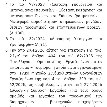
Το π.δ. 77/2023 «Σύσταση Υπουργείου και
μετονομασία Υπουργείων – Σύσταση, κατάργηση και
μετονομα­σία Γενικών και Ειδικών Γραμματειών –
Μεταφορά αρμοδιοτήτων, υπηρεσιακών μονάδων,
θέσεων προσωπικού και εποπτευόμενων φορέων»
(Α’ 130).
Το π.δ. 32/2024 «Διορισμός Υπουργών και
Υφυπουργών» (Α’ 91).
Την από 29.4.2026 αίτηση για επέκταση της παρ.
2.1/α’ του άρθρου 404 του π.δ. 62/2025 της
Πανελλήνι­ας Ομοσπονδίας Εργαζομένων στον
Επισιτισμό – Τουρισμό, η οποία είναι εγγεγραμμένη
στο Γενικό Μητρώο Συνδικαλιστικών Οργανώσεων
Εργαζομένων της παρ. 4 του άρθρου 399 του π.δ.
62/2025, ως συμβαλλόμενη στην από 27.4.2026
Συλλογική Σύμβαση Εργασίας «Για τους όρους
αμοιβής και εργασίας του προσωπικού των
βιομηχανικών – βιοτεχνικών επιχειρήσεων