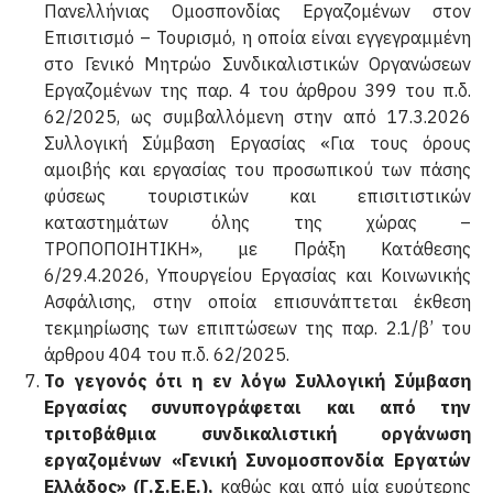
Πανελλήνι­ας Ομοσπονδίας Εργαζομένων στον
Επισιτισμό – Τουρισμό, η οποία είναι εγγεγραμμένη
στο Γενικό Μητρώο Συνδικαλιστικών Οργανώσεων
Εργαζομένων της παρ. 4 του άρθρου 399 του π.δ.
62/2025, ως συμβαλλόμενη στην από 17.3.2026
Συλλογική Σύμβαση Εργασίας «Για τους όρους
αμοιβής και εργασίας του προσωπικού των πάσης
φύσεως τουριστικών και επισιτιστικών
καταστημάτων όλης της χώρας –
ΤΡΟΠΟΠΟΙΗΤΙΚΗ», με Πράξη Κατάθεσης
6/29.4.2026, Υπουργείου Εργασίας και Κοινωνικής
Ασφάλισης, στην οποία επισυνάπτεται έκθεση
τεκμηρίωσης των επιπτώσεων της παρ. 2.1/β’ του
άρθρου 404 του π.δ. 62/2025.
Το γεγονός ότι η εν λόγω Συλλογική Σύμβαση
Εργασίας συνυπογράφεται και από την
τριτοβάθμια συν­δικαλιστική οργάνωση
εργαζομένων «Γενική Συνομοσπονδία Εργατών
Ελλάδος» (Γ.Σ.Ε.Ε.),
καθώς και από μία ευρύτερης