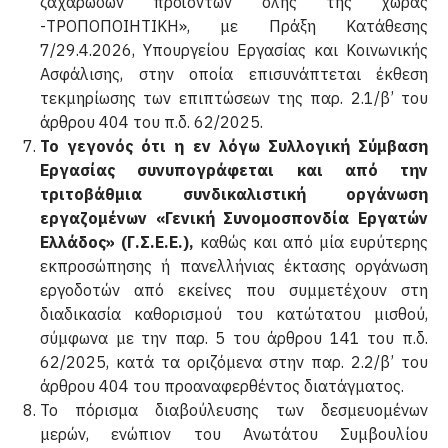
ζαχαρωδών προϊόντων όλης της χώρας
-ΤΡΟΠΟΠΟΙΗΤΙΚΗ», με Πράξη Κατάθεσης
7/29.4.2026, Υπουργείου Εργασίας και Κοινωνικής
Ασφάλισης, στην οποία επισυνάπτεται έκθεση
τεκμηρίωσης των επιπτώσεων της παρ. 2.1/β’ του
άρθρου 404 του π.δ. 62/2025.
Το γεγονός ότι η εν λόγω Συλλογική Σύμβαση
Εργασίας συνυπογράφεται και από την
τριτοβάθμια συν­δικαλιστική οργάνωση
εργαζομένων «Γενική Συνομοσπονδία Εργατών
Ελλάδος» (Γ.Σ.Ε.Ε.),
καθώς και από μία ευρύτερης
εκπροσώπησης ή πανελλήνιας έκτασης οργάνωση
εργοδοτών από εκείνες που συμμετέχουν στη
διαδικασία καθορισμού του κατώτατου μισθού,
σύμφωνα με την παρ. 5 του άρθρου 141 του π.δ.
62/2025, κατά τα οριζόμενα στην παρ. 2.2/β’ του
άρθρου 404 του προαναφερθέντος διατάγματος.
Το πόρισμα διαβούλευσης των δεσμευομένων
μερών, ενώπιον του Ανωτάτου Συμβουλίου