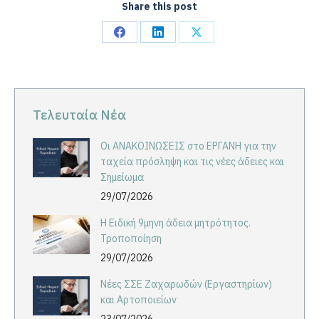
Share this post
Share
Share
Share
on
on
on
Facebook
LinkedIn
X
Τελευταία Νέα
Οι ΑΝΑΚΟΙΝΩΣΕΙΣ στο ΕΡΓΑΝΗ για την
ταχεία πρόσληψη και τις νέες άδειες και
Σημείωμα
29/07/2026
Η Ειδική 9μηνη άδεια μητρότητος.
Τροποποίηση
29/07/2026
Νέες ΣΣΕ Ζαχαρωδών (Εργαστηρίων)
και Αρτοποιείων