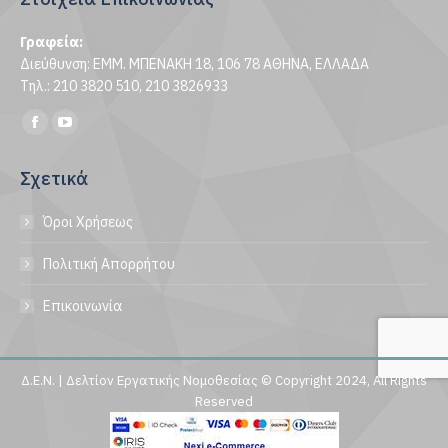
Γραφεία:
Διεύθυνση: ΕΜΜ. ΜΠΕΝΑΚΗ 18, 106 78 ΑΘΗΝΑ, ΕΛΛΑΔΑ
Τηλ.: 210 3820 510, 210 3826933
Find us on:
Facebook
YouTube
page
page
Σχετικά
opens
opens
in
in
Όροι Χρήσεως
new
new
window
window
Πολιτική Απορρήτου
Επικοινωνία
Δ.Ε.Ν. | Δελτίον Εργατικής Νομοθεσίας © Copyright 2024, All Rights
Reserved