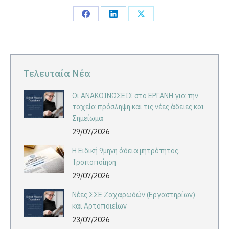
Share
Share
Share
on
on
on
Facebook
LinkedIn
X
Τελευταία Νέα
Οι ΑΝΑΚΟΙΝΩΣΕΙΣ στο ΕΡΓΑΝΗ για την
ταχεία πρόσληψη και τις νέες άδειες και
Σημείωμα
29/07/2026
Η Ειδική 9μηνη άδεια μητρότητος.
Τροποποίηση
29/07/2026
Νέες ΣΣΕ Ζαχαρωδών (Εργαστηρίων)
και Αρτοποιείων
23/07/2026