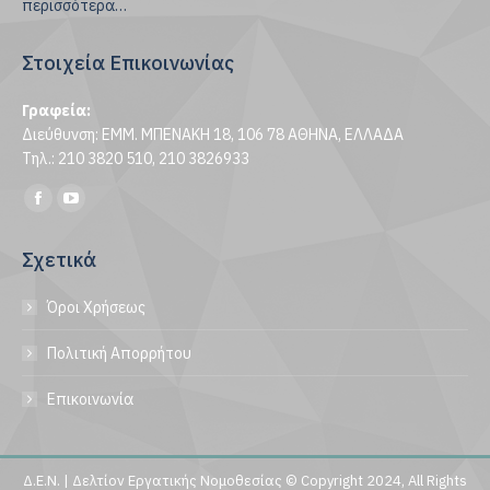
περισσότερα…
Στοιχεία Επικοινωνίας
Γραφεία:
Διεύθυνση: ΕΜΜ. ΜΠΕΝΑΚΗ 18, 106 78 ΑΘΗΝΑ, ΕΛΛΑΔΑ
Τηλ.: 210 3820 510, 210 3826933
Find us on:
Facebook
YouTube
page
page
Σχετικά
opens
opens
in
in
Όροι Χρήσεως
new
new
window
window
Πολιτική Απορρήτου
Επικοινωνία
Δ.Ε.Ν. | Δελτίον Εργατικής Νομοθεσίας © Copyright 2024, All Rights