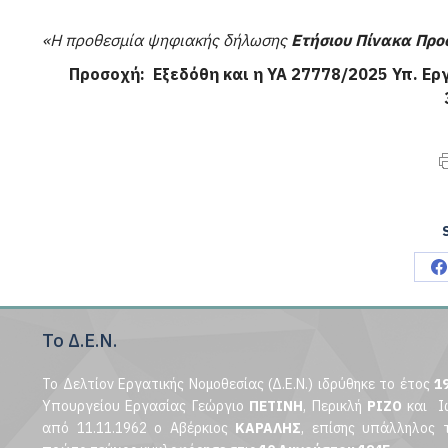
«Η προθεσμία ψηφιακής δήλωσης
Ετήσιου Πίνακα Προ
Προσοχή: Εξεδόθη και η ΥΑ 27778/2025 Υπ. Εργ
S
o
Το Δ.Ε.Ν.
F
Το Δελτίον Εργατικής Νομοθεσίας (Δ.Ε.Ν.) ιδρύθηκε το έτος
1
Υπουργείου Εργασίας Γεώργιο
ΠΕΤΙΝΗ
, Περικλή
ΡΙΖΟ
και Ι
από 11.11.1962 ο Αβέρκιος
ΚΑΡΑΛΗΣ
, επίσης υπάλληλος 