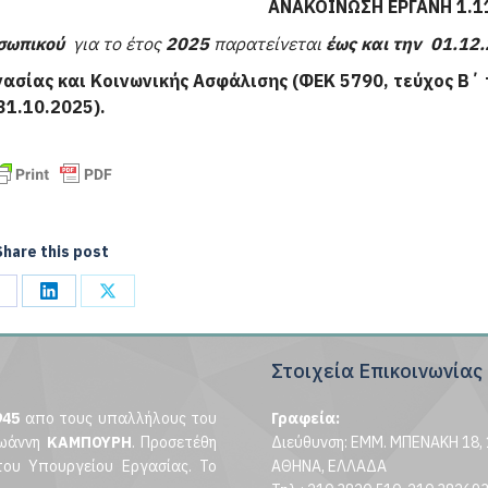
ΑΝΑΚΟΙΝΩΣΗ ΕΡΓΑΝΗ 1.1
σωπικού
για το έτος
2025
παρατείνεται
έως και την 01.12
ασίας και Κοινωνικής Ασφάλισης (ΦΕΚ 5790, τεύχος Β΄ 
31.10.2025).
Share this post
hare
Share
Share
n
on
on
Στοιχεία Επικοινωνίας
acebook
LinkedIn
X
945
απο τους υπαλλήλους του
Γραφεία:
ωάννη
ΚΑΜΠΟΥΡΗ
. Προσετέθη
Διεύθυνση: ΕΜΜ. ΜΠΕΝΑΚΗ 18, 
του Υπουργείου Εργασίας. Το
ΑΘΗΝΑ, ΕΛΛΑΔΑ