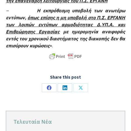
την επανέναρξη λειτουργίας του Π.Σ. ΕΡΓΑΝΗ
–
Η εκπρόθεσμη υποβολή των ανωτέρω
εντύπων,
όπως επίσης η μη υποβολή στο Π.Σ. ΕΡΓΑΝΗ
των λοιπών εντύπων αρμοδιότητας Δ.ΥΠ.Α. και
Επιθεώρησης Εργασίας
με ημερομηνία αναφοράς
εντός του χρονικού διαστήματος της διακοπής δεν θα
επισύρουν κυρώσεις
».
Share this post
Share
Share
Share
on
on
on
Facebook
LinkedIn
X
Τελευταία Νέα