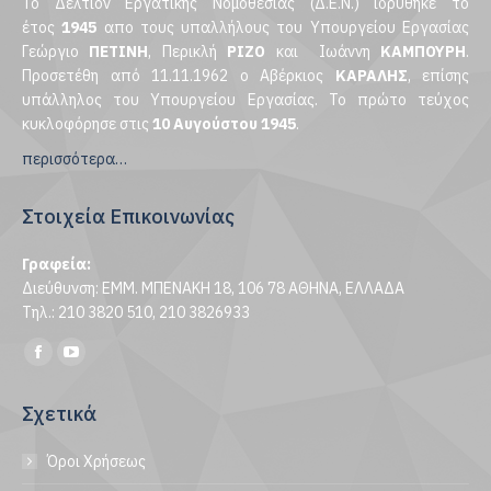
Το Δελτίον Εργατικής Νομοθεσίας (Δ.Ε.Ν.) ιδρύθηκε το
έτος
1945
απο τους υπαλλήλους του Υπουργείου Εργασίας
Γεώργιο
ΠΕΤΙΝΗ
, Περικλή
ΡΙΖΟ
και Ιωάννη
ΚΑΜΠΟΥΡΗ
.
Προσετέθη από 11.11.1962 ο Αβέρκιος
ΚΑΡΑΛΗΣ
, επίσης
υπάλληλος του Υπουργείου Εργασίας. Το πρώτο τεύχος
κυκλοφόρησε στις
10 Αυγούστου 1945
.
περισσότερα…
Στοιχεία Επικοινωνίας
Γραφεία:
Διεύθυνση: ΕΜΜ. ΜΠΕΝΑΚΗ 18, 106 78 ΑΘΗΝΑ, ΕΛΛΑΔΑ
Τηλ.: 210 3820 510, 210 3826933
Find us on:
Facebook
YouTube
page
page
Σχετικά
opens
opens
in
in
Όροι Χρήσεως
new
new