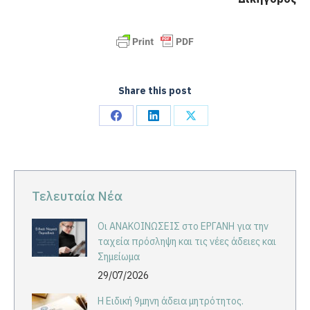
Share this post
Share
Share
Share
on
on
on
Facebook
LinkedIn
X
Τελευταία Νέα
Οι ΑΝΑΚΟΙΝΩΣΕΙΣ στο ΕΡΓΑΝΗ για την
ταχεία πρόσληψη και τις νέες άδειες και
Σημείωμα
29/07/2026
Η Ειδική 9μηνη άδεια μητρότητος.