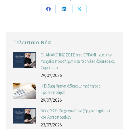
Share
Share
Share
on
on
on
Facebook
LinkedIn
X
Τελευταία Νέα
Οι ΑΝΑΚΟΙΝΩΣΕΙΣ στο ΕΡΓΑΝΗ για την
ταχεία πρόσληψη και τις νέες άδειες και
Σημείωμα
29/07/2026
Η Ειδική 9μηνη άδεια μητρότητος.
Τροποποίηση
29/07/2026
Νέες ΣΣΕ Ζαχαρωδών (Εργαστηρίων)
και Αρτοποιείων
23/07/2026