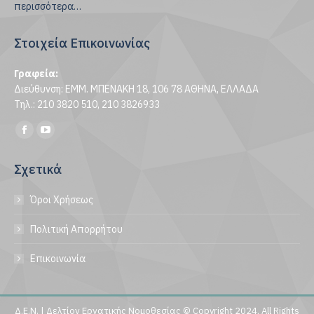
περισσότερα…
Στοιχεία Επικοινωνίας
Γραφεία:
Διεύθυνση: ΕΜΜ. ΜΠΕΝΑΚΗ 18, 106 78 ΑΘΗΝΑ, ΕΛΛΑΔΑ
Τηλ.: 210 3820 510, 210 3826933
Find us on:
Facebook
YouTube
page
page
Σχετικά
opens
opens
in
in
Όροι Χρήσεως
new
new
window
window
Πολιτική Απορρήτου
Επικοινωνία
Δ.Ε.Ν. | Δελτίον Εργατικής Νομοθεσίας © Copyright 2024, All Rights