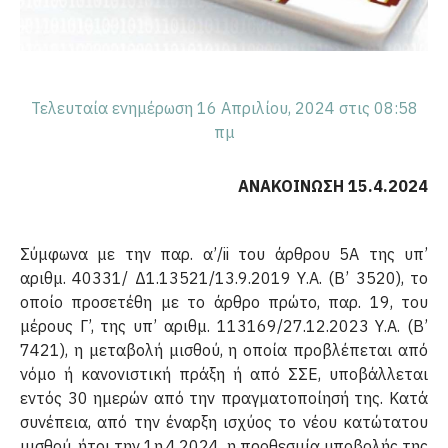
Τελευταία ενημέρωση 16 Απριλίου, 2024 στις 08:58
πμ
ΑΝΑΚΟΙΝΩΣΗ 15.4.2024
Σύμφωνα με την παρ. α’/ii του άρθρου 5Α της υπ’
αριθμ. 40331/ Δ1.13521/13.9.2019 Υ.Α. (Β’ 3520), το
οποίο προσετέθη με το άρθρο πρώτο, παρ. 19, του
μέρους Γ’, της υπ’ αριθμ. 113169/27.12.2023 Υ.Α. (B’
7421), η μεταβολή μισθού, η οποία προβλέπεται από
νόμο ή κανονιστική πράξη ή από ΣΣΕ, υποβάλλεται
εντός 30 ημερών από την πραγματοποίησή της. Κατά
συνέπεια, από την έναρξη ισχύος το νέου κατώτατου
μισθού, ήτοι την 1η.4.2024, η προθεσμία υποβολής της