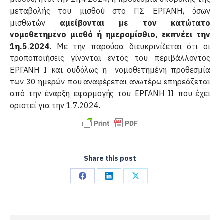
μεταβολής του μισθού στο ΠΣ ΕΡΓΑΝΗ, όσων
μισθωτών
αμείβονται με τον κατώτατο
νομοθετημένο μισθό ή ημερομίσθιο, εκπνέει την
1η.5.2024.
Με την παρούσα διευκρινίζεται ότι οι
τροποποιήσεις γίνονται εντός του περιβάλλοντος
ΕΡΓΑΝΗ Ι και ουδόλως η νομοθετημένη προθεσμία
των 30 ημερών που αναφέρεται ανωτέρω επηρεάζεται
από την έναρξη εφαρμογής του ΕΡΓΑΝΗ ΙΙ που έχει
οριστεί για την 1.7.2024.
Share this post
Share
Share
Share
on
on
on
Facebook
LinkedIn
X