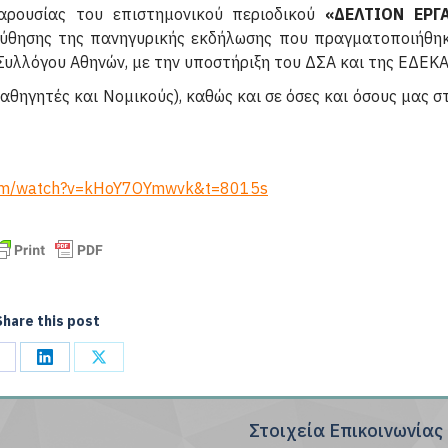
ρουσίας του επιστημονικού περιοδικού
«ΔΕΛΤΙΟΝ ΕΡΓ
ύθησης της πανηγυρικής εκδήλωσης που πραγματοποιήθηκ
Συλλόγου Αθηνών, με την υποστήριξη του ΔΣΑ και της ΕΔΕΚΑ
θηγητές και Νομικούς), καθώς και σε όσες και όσους μας σ
com/watch?v=kHoY7OYmwvk&t=8015s
Share this post
hare
Share
Share
n
on
on
Στοιχεία Επικοινωνίας
acebook
LinkedIn
X