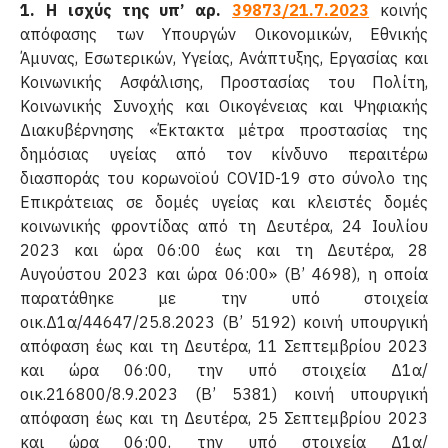
1. Η ισχύς της υπ’ αρ.
39873/21.7.2023
κοινής
απόφα­σης των Υπουργών Οικονομικών, Εθνικής
Άμυνας, Εσω­τερικών, Υγείας, Ανάπτυξης, Εργασίας και
Κοινωνικής Ασφάλισης, Προστασίας του Πολίτη,
Κοινωνικής Συνοχής και Οικογένειας και Ψηφιακής
Διακυβέρνησης «Έκτακτα μέτρα προστασίας της
δημόσιας υγείας από τον κίνδυνο περαιτέρω
διασποράς του κορωνοϊού COVID-19 στο σύ­νολο της
Επικράτειας σε δομές υγείας και κλειστές δομές
κοινωνικής φροντίδας από τη Δευτέρα, 24 Ιουλίου
2023 και ώρα 06:00 έως και τη Δευτέρα, 28
Αυγούστου 2023 και ώρα 06:00» (Β’ 4698), η οποία
παρατάθηκε με την υπό στοιχεία
οικ.Δ1α/44647/25.8.2023 (Β’ 5192) κοινή υπουρ­γική
απόφαση έως και τη Δευτέρα, 11 Σεπτεμβρίου 2023
και ώρα 06:00, την υπό στοιχεία Δ1α/
οικ.216800/8.9.2023 (Β’ 5381) κοινή υπουργική
απόφαση έως και τη Δευτέρα, 25 Σεπτεμβρίου 2023
και ώρα 06:00, την υπό στοιχεία Δ1α/