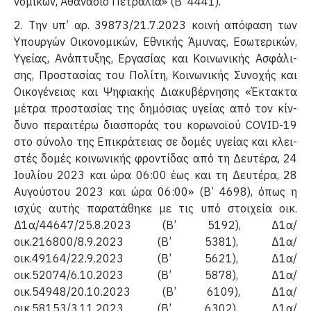
νομικών, Αθανάσιο Πετραλιά» (Β’ 4441).
2. Την υπ’ αρ. 39873/21.7.2023 κοινή απόφαση των
Υπουργών Οικονομικών, Εθνικής Άμυνας, Εσωτερικών,
Υγείας, Ανάπτυξης, Εργασίας και Κοινωνικής Ασφάλι­
σης, Προστασίας του Πολίτη, Κοινωνικής Συνοχής και
Οικογένειας και Ψηφιακής Διακυβέρνησης «Έκτακτα
μέτρα προστασίας της δημόσιας υγείας από τον κίν­
δυνο περαιτέρω διασποράς του κορωνοϊού COVID-19
στο σύνολο της Επικράτειας σε δομές υγείας και κλει­
στές δομές κοινωνικής φροντίδας από τη Δευτέρα, 24
Ιουλίου 2023 και ώρα 06:00 έως και τη Δευτέρα, 28
Αυγούστου 2023 και ώρα 06:00» (Β’ 4698), όπως η
ισχύς αυτής παρατάθηκε με τις υπό στοιχεία οικ.
Δ1α/44647/25.8.2023 (Β’ 5192), Δ1α/
οικ.216800/8.9.2023 (Β’ 5381), Δ1α/
οικ.49164/22.9.2023 (Β’ 5621), Δ1α/
οικ.52074/6.10.2023 (Β’ 5878), Δ1α/
οικ.54948/20.10.2023 (Β’ 6109), Δ1α/
οικ.58153/3.11.2023 (Β’ 6302), Δ1α/