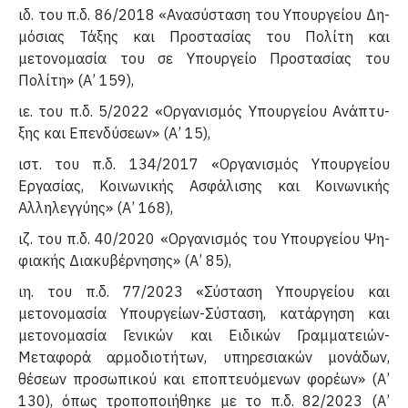
ιδ. του π.δ. 86/2018 «Ανασύσταση του Υπουργείου Δη­
μόσιας Τάξης και Προστασίας του Πολίτη και
μετονομασία του σε Υπουργείο Προστασίας του
Πολίτη» (Α’ 159),
ιε. του π.δ. 5/2022 «Οργανισμός Υπουργείου Ανάπτυ­
ξης και Επενδύσεων» (Α’ 15),
ιστ. του π.δ. 134/2017 «Οργανισμός Υπουργείου
Εργασίας, Κοινωνικής Ασφάλισης και Κοινωνικής
Αλληλεγ­γύης» (Α’ 168),
ιζ. του π.δ. 40/2020 «Οργανισμός του Υπουργείου Ψη­
φιακής Διακυβέρνησης» (Α’ 85),
ιη. του π.δ. 77/2023 «Σύσταση Υπουργείου και
μετονομασία Υπουργείων-Σύσταση, κατάργηση και
μετονομασία Γενικών και Ειδικών Γραμματειών-
Μεταφορά αρμοδι­οτήτων, υπηρεσιακών μονάδων,
θέσεων προσωπικού και εποπτευόμενων φορέων» (Α’
130), όπως τροποποιήθηκε με το π.δ. 82/2023 (Α’