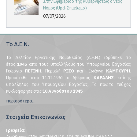
Στην Εφημερίδα της Κυβερνήσεως ο νέος
Νόμος (Upd-Σημείωμα)
07/07/2026
Το Δ.Ε.Ν.
Το Δελτίον Εργατικής Νομοθεσίας (Δ.Ε.Ν.) ιδρύθηκε το
έτος
1945
απο τους υπαλλήλους του Υπουργείου Εργασίας
Γεώργιο
ΠΕΤΙΝΗ
, Περικλή
ΡΙΖΟ
και Ιωάννη
ΚΑΜΠΟΥΡΗ
.
Προσετέθη από 11.11.1962 ο Αβέρκιος
ΚΑΡΑΛΗΣ
, επίσης
υπάλληλος του Υπουργείου Εργασίας. Το πρώτο τεύχος
κυκλοφόρησε στις
10 Αυγούστου 1945
.
περισσότερα…
Στοιχεία Επικοινωνίας
Γραφεία: