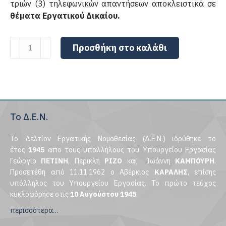
τριών (3) τηλεφωνικών απαντήσεων αποκλειστικά σε
θέματα Εργατικού Δικαίου.
Ανώνυμες
Προσθήκη στο καλάθι
Εταιρείες,
ΕΠΕ,
Βιομηχανίες,
Συνεταιρισμοί
(ηλεκτρονική)
ποσότητα
Το Δ.Ε.Ν.
Το Δελτίον Εργατικής Νομοθεσίας (Δ.Ε.Ν.) ιδρύθηκε το
έτος
1945
απο τους υπαλλήλους του Υπουργείου Εργασίας
Γεώργιο
ΠΕΤΙΝΗ
, Περικλή
ΡΙΖΟ
και Ιωάννη
ΚΑΜΠΟΥΡΗ
.
Προσετέθη από 11.11.1962 ο Αβέρκιος
ΚΑΡΑΛΗΣ
, επίσης
υπάλληλος του Υπουργείου Εργασίας. Το πρώτο τεύχος
κυκλοφόρησε στις
10 Αυγούστου 1945
.
περισσότερα…