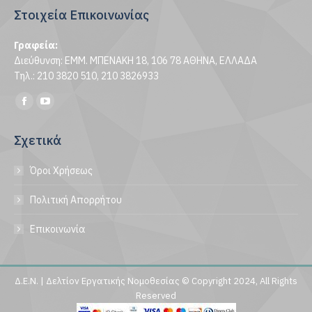
Στοιχεία Επικοινωνίας
Γραφεία:
Διεύθυνση: ΕΜΜ. ΜΠΕΝΑΚΗ 18, 106 78 ΑΘΗΝΑ, ΕΛΛΑΔΑ
Τηλ.: 210 3820 510, 210 3826933
Find us on:
Facebook
YouTube
page
page
Σχετικά
opens
opens
in
in
Όροι Χρήσεως
new
new
window
window
Πολιτική Απορρήτου
Επικοινωνία
Δ.Ε.Ν. | Δελτίον Εργατικής Νομοθεσίας © Copyright 2024, All Rights
Reserved