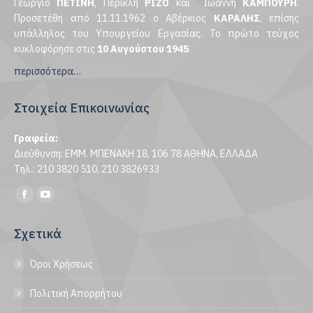
Γεώργιο
ΠΕΤΙΝΗ
, Περικλή
ΡΙΖΟ
και Ιωάννη
ΚΑΜΠΟΥΡΗ
.
Προσετέθη από 11.11.1962 ο Αβέρκιος
ΚΑΡΑΛΗΣ
, επίσης
υπάλληλος του Υπουργείου Εργασίας. Το πρώτο τεύχος
κυκλοφόρησε στις
10 Αυγούστου 1945
.
περισσότερα…
Στοιχεία Επικοινωνίας
Γραφεία:
Διεύθυνση: ΕΜΜ. ΜΠΕΝΑΚΗ 18, 106 78 ΑΘΗΝΑ, ΕΛΛΑΔΑ
Τηλ.: 210 3820 510, 210 3826933
Find us on:
Facebook
YouTube
page
page
Σχετικά
opens
opens
in
in
Όροι Χρήσεως
new
new
window
window
Πολιτική Απορρήτου