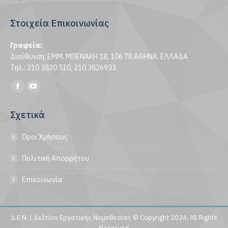
Στοιχεία Επικοινωνίας
Γραφεία:
Διεύθυνση: ΕΜΜ. ΜΠΕΝΑΚΗ 18, 106 78 ΑΘΗΝΑ, ΕΛΛΑΔΑ
Τηλ.: 210 3820 510, 210 3826933
Find us on:
Facebook
YouTube
page
page
Σχετικά
opens
opens
in
in
Όροι Χρήσεως
new
new
window
window
Πολιτική Απορρήτου
Επικοινωνία
Δ.Ε.Ν. | Δελτίον Εργατικής Νομοθεσίας © Copyright 2024, All Rights