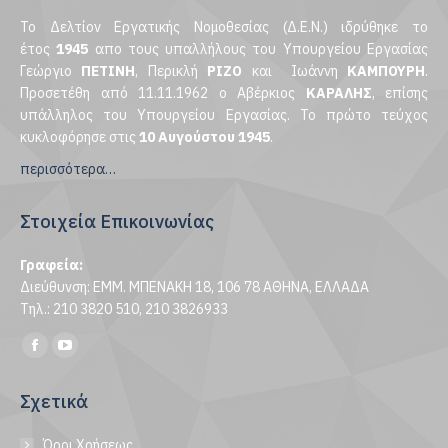
Το Δελτίον Εργατικής Νομοθεσίας (Δ.Ε.Ν.) ιδρύθηκε το
έτος
1945
απο τους υπαλλήλους του Υπουργείου Εργασίας
Γεώργιο
ΠΕΤΙΝΗ
, Περικλή
ΡΙΖΟ
και Ιωάννη
ΚΑΜΠΟΥΡΗ
.
Προσετέθη από 11.11.1962 ο Αβέρκιος
ΚΑΡΑΛΗΣ
, επίσης
υπάλληλος του Υπουργείου Εργασίας. Το πρώτο τεύχος
κυκλοφόρησε στις
10 Αυγούστου 1945
.
περισσότερα…
Στοιχεία Επικοινωνίας
Γραφεία:
Διεύθυνση: ΕΜΜ. ΜΠΕΝΑΚΗ 18, 106 78 ΑΘΗΝΑ, ΕΛΛΑΔΑ
Τηλ.: 210 3820 510, 210 3826933
Find us on:
Facebook
YouTube
page
page
Σχετικά
opens
opens
in
in
Όροι Χρήσεως